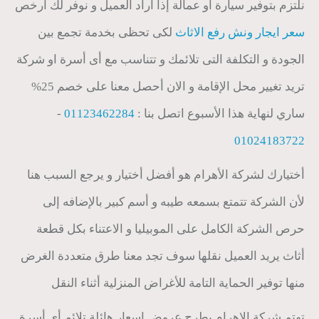
نلتزم بتوفير سيارة أو عمالة إذا أراد العميل و نوفر لك ارخص
سعر ايجار ونش رفع الاثاث
لكى تحظى بخدمة تجمع بين
الجودة و التكلفة التى تلائمك و تتناسب مع أى أسرة او شركة
تريد تغيير محل الإقامة و الان أحصل معنا على خصم 25%
ساري لنهاية هذا الأسبوع اتصل بنا :
01123462284
-
01024183722
أختيارك لشركة الأهرام هو أفضل أختيار و يرجع السبب هنا
لأن الشركة تتمتع بسمعه طيبه و أسم كبير بالإضافه إلى
حرص الشركة الكامل على الموبيليا و الاعتناء بكل قطعة
أثاث يريد العميل نقلها سوف تجد معنا طرق متعددة الغرض
منها توفير الحماية التامة للأغراض المنزلية أثناء النقل
تهتم شركة الاهرام بطرح عروض اسعار هائلة تلائم أى أسرة